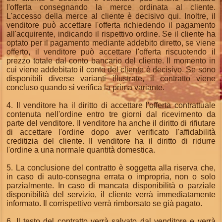
l'offerta consegnando la merce ordinata al cliente.
L'accesso della merce al cliente è decisivo qui. Inoltre, il
venditore può accettare l'offerta richiedendo il pagamento
all'acquirente, indicando il rispettivo ordine. Se il cliente ha
optato per il pagamento mediante addebito diretto, se viene
offerto, il venditore può accettare l'offerta riscuotendo il
prezzo totale dal conto bancario del cliente. Il momento in
cui viene addebitato il conto del cliente è decisivo. Se sono
disponibili diverse varianti illustrate, il contratto viene
concluso quando si verifica la prima variante.
4. Il venditore ha il diritto di accettare l'offerta contrattuale
contenuta nell'ordine entro tre giorni dal ricevimento da
parte del venditore. Il venditore ha anche il diritto di rifiutare
di accettare l'ordine dopo aver verificato l'affidabilità
creditizia del cliente. Il venditore ha il diritto di ridurre
l'ordine a una normale quantità domestica.
5. La conclusione del contratto è soggetta alla riserva che,
in caso di auto-consegna errata o impropria, non o solo
parzialmente. In caso di mancata disponibilità o parziale
disponibilità del servizio, il cliente verrà immediatamente
informato. Il corrispettivo verrà rimborsato se già pagato.
6. Il testo del contratto verrà salvato dal venditore e verrà