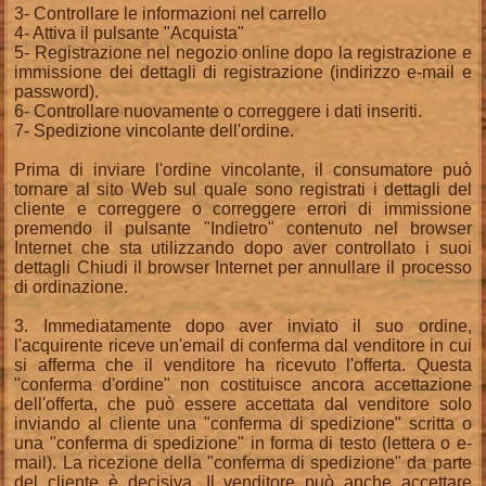
3- Controllare le informazioni nel carrello
4- Attiva il pulsante "Acquista"
5- Registrazione nel negozio online dopo la registrazione e
immissione dei dettagli di registrazione (indirizzo e-mail e
password).
6- Controllare nuovamente o correggere i dati inseriti.
7- Spedizione vincolante dell'ordine.
Prima di inviare l'ordine vincolante, il consumatore può
tornare al sito Web sul quale sono registrati i dettagli del
cliente e correggere o correggere errori di immissione
premendo il pulsante "Indietro" contenuto nel browser
Internet che sta utilizzando dopo aver controllato i suoi
dettagli Chiudi il browser Internet per annullare il processo
di ordinazione.
3. Immediatamente dopo aver inviato il suo ordine,
l'acquirente riceve un'email di conferma dal venditore in cui
si afferma che il venditore ha ricevuto l'offerta. Questa
"conferma d'ordine" non costituisce ancora accettazione
dell'offerta, che può essere accettata dal venditore solo
inviando al cliente una "conferma di spedizione" scritta o
una "conferma di spedizione" in forma di testo (lettera o e-
mail). La ricezione della "conferma di spedizione" da parte
del cliente è decisiva. Il venditore può anche accettare