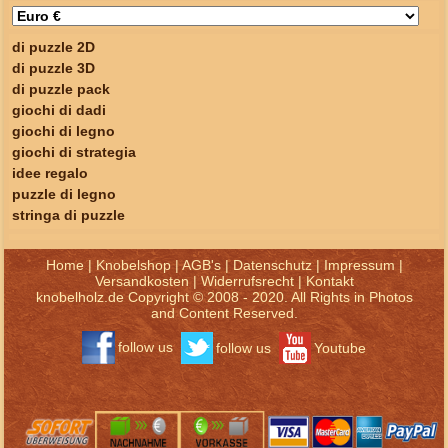
di puzzle 2D
di puzzle 3D
di puzzle pack
giochi di dadi
giochi di legno
giochi di strategia
idee regalo
puzzle di legno
stringa di puzzle
Home
|
Knobelshop
|
AGB's
|
Datenschutz
|
Impressum
|
Versandkosten
|
Widerrufsrecht
|
Kontakt
knobelholz.de Copyright © 2008 - 2020. All Rights in Photos
and Content Reserved.
follow us
follow us
Youtube