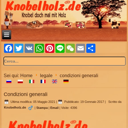
Facebook
Twitter
VK
WhatsApp
Pinterest
Line
WeChat
Email
Share
Sei qui:
Home
legale
condizioni generali
Condizioni generali
Ultima modifica: 05 Maggio 2021
|
Pubblicato: 19 Gennaio 2017
|
Scritto da
Knobelholz.de
|
Stampa
|
Email
|
Visite: 4396