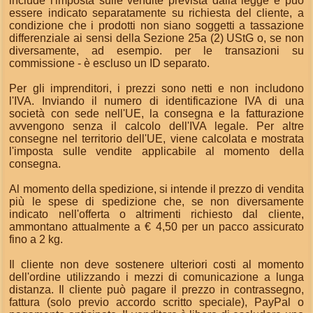
include l'imposta sulle vendite prevista dalla legge e può
essere indicato separatamente su richiesta del cliente, a
condizione che i prodotti non siano soggetti a tassazione
differenziale ai sensi della Sezione 25a (2) UStG o, se non
diversamente, ad esempio. per le transazioni su
commissione - è escluso un ID separato.
Per gli imprenditori, i prezzi sono netti e non includono
l'IVA. Inviando il numero di identificazione IVA di una
società con sede nell'UE, la consegna e la fatturazione
avvengono senza il calcolo dell'IVA legale. Per altre
consegne nel territorio dell'UE, viene calcolata e mostrata
l'imposta sulle vendite applicabile al momento della
consegna.
Al momento della spedizione, si intende il prezzo di vendita
più le spese di spedizione che, se non diversamente
indicato nell'offerta o altrimenti richiesto dal cliente,
ammontano attualmente a € 4,50 per un pacco assicurato
fino a 2 kg.
Il cliente non deve sostenere ulteriori costi al momento
dell'ordine utilizzando i mezzi di comunicazione a lunga
distanza. Il cliente può pagare il prezzo in contrassegno,
fattura (solo previo accordo scritto speciale), PayPal o