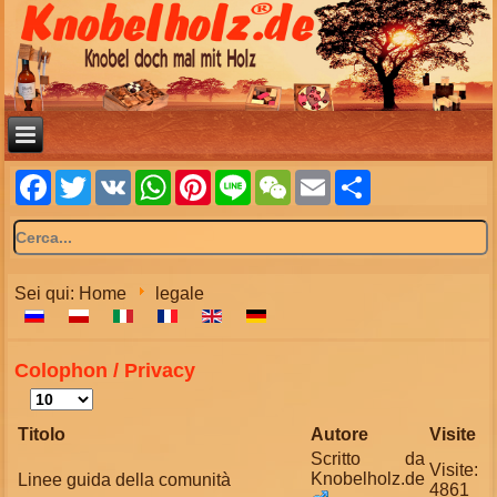
Facebook
Twitter
VK
WhatsApp
Pinterest
Line
WeChat
Email
Share
Sei qui:
Home
legale
Colophon / Privacy
Visualizza
n.
Titolo
Autore
Visite
Scritto da
Visite:
Knobelholz.de
Linee guida della comunità
4861