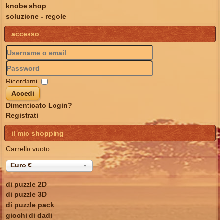
knobelshop
soluzione - regole
accesso
Ricordami
Accedi
Dimenticato Login?
Registrati
il mio shopping
Carrello vuoto
Euro €
di puzzle 2D
di puzzle 3D
di puzzle pack
giochi di dadi