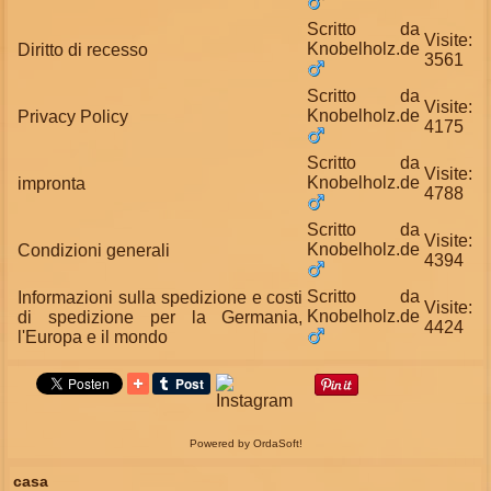
Scritto da
Visite:
Knobelholz.de
Diritto di recesso
3561
Scritto da
Visite:
Knobelholz.de
Privacy Policy
4175
Scritto da
Visite:
Knobelholz.de
impronta
4788
Scritto da
Visite:
Knobelholz.de
Condizioni generali
4394
Scritto da
Informazioni sulla spedizione e costi
Visite:
Knobelholz.de
di spedizione per la Germania,
4424
l'Europa e il mondo
Powered by OrdaSoft!
casa