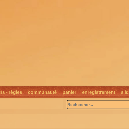
ns - règles
communauté
panier
enregistrement
s'id