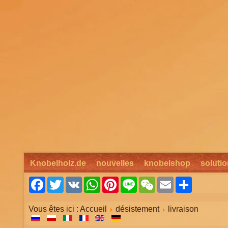
Knobelholz.de
nouvelles
knobelshop
solutio
Facebook
Twitter
VK
WhatsApp
Pinterest
Line
WeChat
Email
Share
Vous êtes ici :
Accueil
désistement
livraison