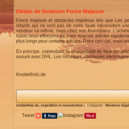
Délais de livraison Force Majeure
Force majeure et obstacles imprévus tels que Les per
retards qui ne sont pas de notre faute nécessitent un
vendeur lui-même, mais chez son fournisseur. L'achet
Nous nous efforçons de livrer tous les articles rapidem
plus longs pour certains articles. Dans ces cas, vous en
En principe, cependant, la disponibilité de tous les art
assuré avec DHL. Les livraisons ultérieures nécessaires
Knobelholz.de
knobelholz.de,
expedition et manutention
|
Catégorie :
Mentions légale
Tweet