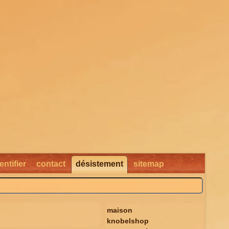
entifier
contact
désistement
sitemap
maison
knobelshop