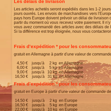
Les délais de livraison
Les articles achetés seront expédiés dans les 1-2 jou
jours ouvrés. Les envois de marchandises vers l'Euro
pays hors Europe doivent prévoir un délai de livraison 
partir du moment où vous recevez votre paiement. Il n'y
vous avez commandé des articles avec des délais de li
Si la différence est trop éloignée, nous vous contacteron
Frais d'expédition * pour les consommate
gratuit en Allemagne à partir d'une valeur de command
4,50 € jusqu'à 2 kg en Allemagne
6,00 € jusqu'à 5 kg en Allemagne
9,00 € jusqu'à 10 kg en Allemagne
16,50 € jusqu'à 31 kg en Allemagne
Frais d'expédition * pour les consommate
gratuit en Europe à partir d'une valeur de commande d
14,50 € jusqu'à 2 kg en Europe
16,50 € jusqu'à 5 kg en Europe
22,00 € jusqu'à 10 kg en Europe