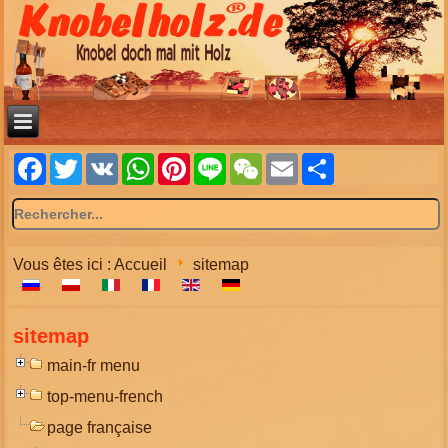
Facebook
Twitter
VK
WhatsApp
Pinterest
Line
WeChat
Email
Share
Vous êtes ici :
Accueil
sitemap
sitemap
main-fr menu
top-menu-french
page française