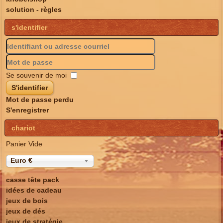
solution - règles
s'identifier
Se souvenir de moi
S'identifier
Mot de passe perdu
S'enregistrer
chariot
Panier Vide
Euro €
casse tête pack
idées de cadeau
jeux de bois
jeux de dés
jeux de stratégie