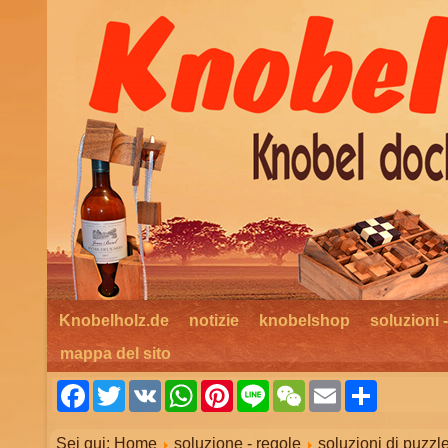
Knobelholz.de
notizie
knobelshop
soluzioni 
mappa del sito
Facebook
Twitter
VK
WhatsApp
Pinterest
Line
WeChat
Email
Share
Sei qui:
Home
soluzione - regole
soluzioni di puzzl