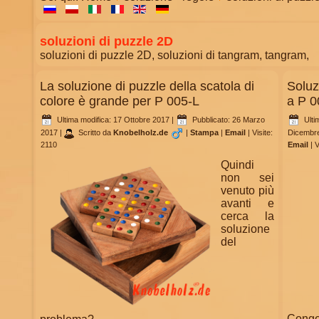
soluzioni di puzzle 2D
soluzioni di puzzle 2D,
soluzioni di tangram,
tangram,
La soluzione di puzzle della scatola di
Soluz
colore è grande per P 005-L
a P 0
Ultima modifica: 17 Ottobre 2017
|
Pubblicato: 26 Marzo
Ulti
2017
|
Scritto da
Knobelholz.de
|
Stampa
|
Email
|
Visite:
Dicembr
2110
Email
|
V
Quindi
non sei
venuto più
avanti e
cerca la
soluzione
del
Conge