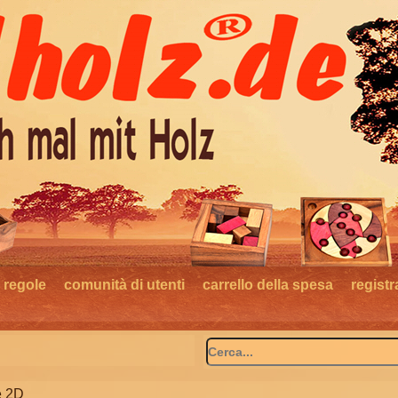
- regole
comunità di utenti
carrello della spesa
regist
e 2D