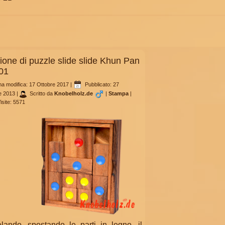
ione di puzzle slide slide Khun Pan
01
ma modifica: 17 Ottobre 2017
|
Pubblicato: 27
e 2013
|
Scritto da
Knobelholz.de
|
Stampa
|
isite: 5571
lando, spostando le parti in legno, il