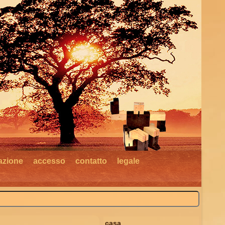
razione
accesso
contatto
legale
casa