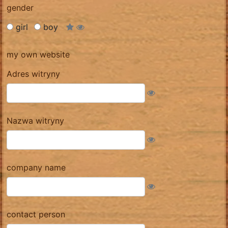
gender
girl
boy
my own website
Adres witryny
Nazwa witryny
company name
contact person