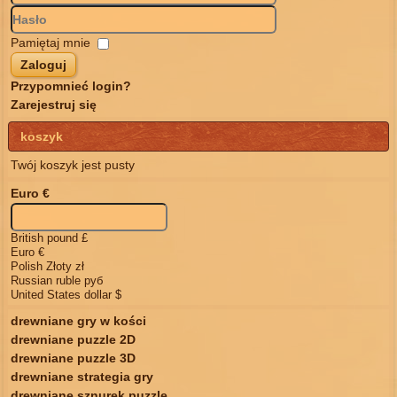
Pamiętaj mnie
Zaloguj
Przypomnieć login?
Zarejestruj się
koszyk
Twój koszyk jest pusty
Euro €
British pound £
Euro €
Polish Złoty zł
Russian ruble руб
United States dollar $
drewniane gry w kości
drewniane puzzle 2D
drewniane puzzle 3D
drewniane strategia gry
drewniane sznurek puzzle