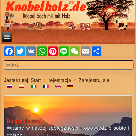
Facebook
Twitter
VK
WhatsApp
Pinterest
Line
WeChat
Email
Share
Jesteś tutaj:
Start
rejestracja
Zarejestruj się
Dołącz do nas
Witamy w naszej społeczności - opowiedz o sobie i
dołącz