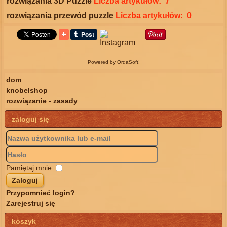
rozwiązania 3D Puzzle
Liczba artykułów: 7
rozwiązania przewód puzzle
Liczba artykułów: 0
Powered by OrdaSoft!
dom
knobelshop
rozwiązanie - zasady
zaloguj się
Pamiętaj mnie
Zaloguj
Przypomnieć login?
Zarejestruj się
koszyk