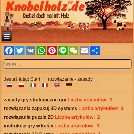
Facebook
Twitter
VK
WhatsApp
Pinterest
Line
WeChat
Email
Share
Jesteś tutaj:
Start
rozwiązanie - zasady
zasady gry strategiczne gry
Liczba artykułów: 1
rozwiązania zapakuj 3D systems
Liczba artykułów: 0
rozwiązania puzzle 2D
Liczba artykułów: 2
instrukcje gry w kości
Liczba artykułów: 3