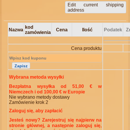
Edit current shipping
address
kod
Nazwa
Cena
Ilość
Podatek
Z
zamówienia
Cena produktu
Wybrana metoda wysyłki
Bezpłatna wysyłka od 51,00 € w
Niemczech i od 100,00 € w Europie
Nie wybrano metody dostawy
Zamówienie krok 2
Zaloguj się, aby zapłacić
Jesteś nowy? Zarejestruj się najpierw na
stronie głównej, a następnie zaloguj się,