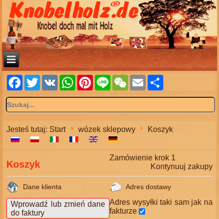
Facebook
Twitter
VK
WhatsApp
Pinterest
Line
WeChat
Email
Share
Jesteś tutaj:
Start
wózek sklepowy
Koszyk
Zamówienie krok 1
Koszyk
Kontynuuj zakupy
Dane klienta
Adres dostawy
Adres wysyłki taki sam jak na
Wprowadź lub zmień dane
fakturze
do faktury