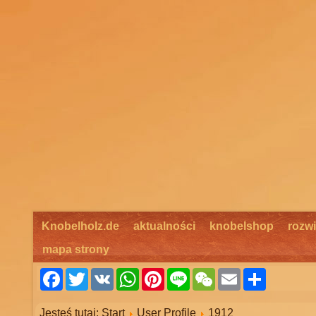
Knobelholz.de
aktualności
knobelshop
rozwi
mapa strony
Facebook
Twitter
VK
WhatsApp
Pinterest
Line
WeChat
Email
Share
Jesteś tutaj:
Start
User Profile
1912