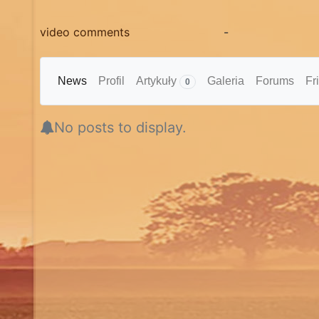
video comments
-
News
Profil
Artykuły
Galeria
Forums
Fr
0
No posts to display.