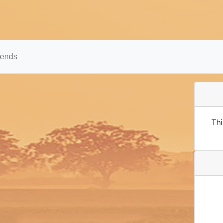
iends
Thi