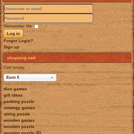
Remember Me
Log in
Forgot Login?
Sign up
shopping cart
Cart empty
Euro €
dice games
gift ideas
packing puzzle
strategy games
string puzzle
wooden games
wooden puzzle
wooden puzzle 3D