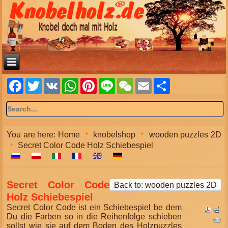
Facebook
Twitter
VK
WhatsApp
Pinterest
Line
WeChat
Email
Share
You are here:
Home
knobelshop
wooden puzzles 2D
Secret Color Code Holz Schiebespiel
Secret Color Code
Back to: wooden puzzles 2D
Holz Schiebespiel
Secret Color Code ist ein Schiebespiel be dem
Du die Farben so in die Reihenfolge schieben
sollst wie sie auf dem Boden des Holzpuzzles