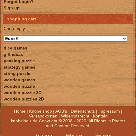
Forgot Login?
Sign up
shopping cart
Cart empty
dice games
gift ideas
packing puzzle
strategy games
string puzzle
wooden games
wooden puzzle
wooden puzzle 3D
wooden puzzles 2D
Home
|
Knobelshop
|
AGB's
|
Datenschutz
|
Impressum
|
Versandkosten
|
Widerrufsrecht
|
Kontakt
knobelholz.de Copyright © 2008 - 2020. All Rights in Photos
and Content Reserved.
follow us