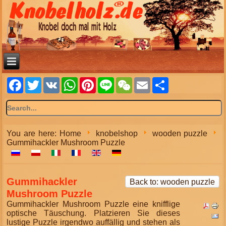
Facebook
Twitter
VK
WhatsApp
Pinterest
Line
WeChat
Email
Share
You are here:
Home
knobelshop
wooden puzzle
Gummihackler Mushroom Puzzle
Gummihackler
Back to: wooden puzzle
Mushroom Puzzle
Gummihackler Mushroom Puzzle eine knifflige
optische Täuschung. Platzieren Sie dieses
lustige Puzzle irgendwo auffällig und stehen als