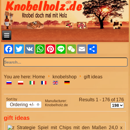
Facebook
Twitter
VK
WhatsApp
Pinterest
Line
WeChat
Email
Share
You are here:
Home
knobelshop
gift ideas
Sort by
Results 1 - 176 of 176
Manufacturer:
Ordering +/-
Knobelholz.de
gift ideas