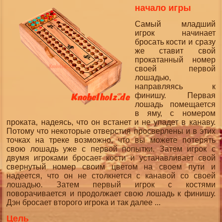
начало игры
Самый младший
игрок начинает
бросать кости и сразу
же ставит свой
прокатанный номер
своей первой
лошадью,
направляясь к
финишу. Первая
лошадь помещается
в яму, с номером
проката, надеясь, что он встанет и не упадет в канаву.
Потому что некоторые отверстия просверлены и в этих
точках на треке возможно, что вы можете потерять
свою лошадь уже с первой попытки. Затем игрок с
двумя игроками бросает кости и устанавливает свой
свернутый номер своим цветом на своем пути и
надеется, что он не столкнется с канавой со своей
лошадью. Затем первый игрок с костями
поворачивается и продолжает свою лошадь к финишу.
Дэн бросает второго игрока и так далее ...
Цель