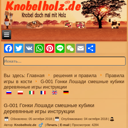
Facebook
Twitter
VK
WhatsApp
Pinterest
Line
WeChat
Email
Share
Вы здесь:
Главная
решения и правила
Правила
игры в кости
G-001 Гонки Лошади смешные кубики
деревянные игры инструкции
G-001 Гонки Лошади смешные кубики
деревянные игры инструкции
Обновлено: 05 октября 2018
|
Опубликовано: 04 октября 2018
|
Автор:
Knobelholz.de
|
Печать
|
E-mail
|
Просмотров: 4284