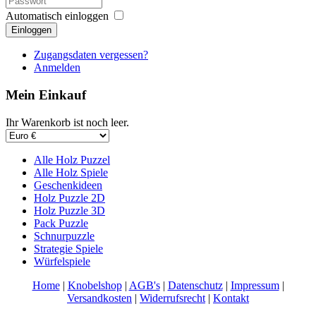
Automatisch einloggen
Einloggen
Zugangsdaten vergessen?
Anmelden
Mein Einkauf
Ihr Warenkorb ist noch leer.
Alle Holz Puzzel
Alle Holz Spiele
Geschenkideen
Holz Puzzle 2D
Holz Puzzle 3D
Pack Puzzle
Schnurpuzzle
Strategie Spiele
Würfelspiele
Home
|
Knobelshop
|
AGB's
|
Datenschutz
|
Impressum
|
Versandkosten
|
Widerrufsrecht
|
Kontakt