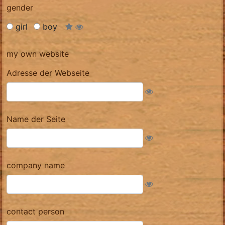
gender
girl
boy
my own website
Adresse der Webseite
Name der Seite
company name
contact person