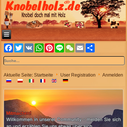
Facebook
Twitter
VK
WhatsApp
Pinterest
Line
WeChat
Email
Share
Aktuelle Seite:
Startseite
User Registration
Anmelden
Mitmachen!
Willkommen in unserer Community - melden Sie sich
an und erzählen Sie uns etwas über sich.