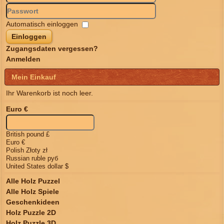
Automatisch einloggen
Einloggen
Zugangsdaten vergessen?
Anmelden
Mein Einkauf
Ihr Warenkorb ist noch leer.
Euro €
British pound £
Euro €
Polish Złoty zł
Russian ruble руб
United States dollar $
Alle Holz Puzzel
Alle Holz Spiele
Geschenkideen
Holz Puzzle 2D
Holz Puzzle 3D