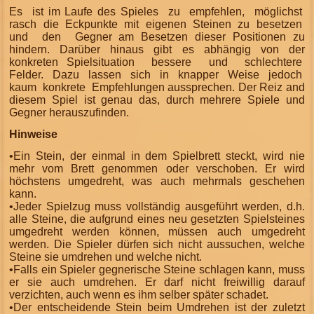
Es ist im Laufe des Spieles zu empfehlen, möglichst
rasch die Eckpunkte mit eigenen Steinen zu besetzen
und den Gegner am Besetzen dieser Positionen zu
hindern. Darüber hinaus gibt es abhängig von der
konkreten Spielsituation bessere und schlechtere
Felder. Dazu lassen sich in knapper Weise jedoch
kaum konkrete Empfehlungen aussprechen. Der Reiz and
diesem Spiel ist genau das, durch mehrere Spiele und
Gegner herauszufinden.
Hinweise
•Ein Stein, der einmal in dem Spielbrett steckt, wird nie
mehr vom Brett genommen oder verschoben. Er wird
höchstens umgedreht, was auch mehrmals geschehen
kann.
•Jeder Spielzug muss vollständig ausgeführt werden, d.h.
alle Steine, die aufgrund eines neu gesetzten Spielsteines
umgedreht werden können, müssen auch umgedreht
werden. Die Spieler dürfen sich nicht aussuchen, welche
Steine sie umdrehen und welche nicht.
•Falls ein Spieler gegnerische Steine schlagen kann, muss
er sie auch umdrehen. Er darf nicht freiwillig darauf
verzichten, auch wenn es ihm selber später schadet.
•Der entscheidende Stein beim Umdrehen ist der zuletzt