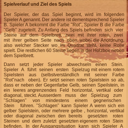
Spielverlauf und Ziel des Spiels
Der Spieler, der das Spiel beginnt, wird im folgenden
Spieler A genannt. Der andere ist dementsprechend Spieler
B. Spieler A bekommt die Farbe "Rot", Spieler B die Farbe
"Gelb" zugeteilt. Zu Anfang des Spiels befinden sich vier
Steine auf dem Spielbrett, zwei mit ihrer roten, zwei
mit ihrer gelben Seite nach oben, wobei die Anordnung,
also welcher Stecker wo im Quadrat steht, keine Rolle
spielt. Die restlichen 60 Steine liegen in der Holzbox neben
dem Spielbrett.
Dann setzt jeder Spieler abwechseln einen Stein.
Spieler A führt seinen ersten Spielzug mit einem rotem
Spielstein aus (selbstverständlich mit seiner Farbe
"Rot"nach oben). Er setzt seinen roten Spielstein so ab,
dass er neben der Gegenfarbe Gelb, seinen Speilstein, in
ein leeres angrenzendes Feld horizontal, vertikal oder
diagonal, steckt. Ausserdem muss der Spielzug zum
"Schlagen" von mindestens einem gegnerischen
Stein führen. "Schlagen" kann Spieler A wenn sich ein
gelber Spielstein, oder mehrere gelbe , horizontal, vertikal
oder diagonal zwischen den bereits gesetzten roten
Steinen und dem zuletzt gesetzten eigenem roten Stein
befinden. In der Ausgangsituation kann sich Spieler A