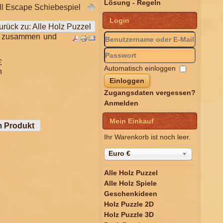
Lösung - Regeln
l Escape Schiebespiel
Login
urück zu: Alle Holz Puzzel
Ei zusammen und
€
Automatisch einloggen
n
Einloggen
Zugangsdaten vergessen?
Anmelden
Mein Einkauf
m Produkt
Ihr Warenkorb ist noch leer.
Euro €
Alle Holz Puzzel
Alle Holz Spiele
Geschenkideen
Holz Puzzle 2D
Holz Puzzle 3D