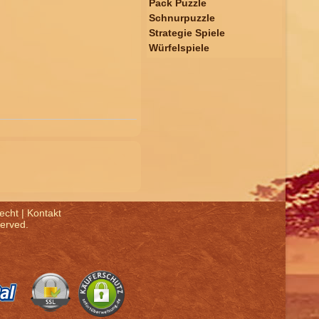
Pack Puzzle
Schnurpuzzle
Strategie Spiele
Würfelspiele
echt
|
Kontakt
served.