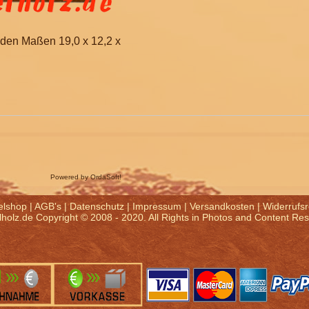
 den Maßen 19,0 x 12,2 x
Powered by OrdaSoft!
elshop
|
AGB's
|
Datenschutz
|
Impressum
|
Versandkosten
|
Widerrufsr
holz.de Copyright © 2008 - 2020. All Rights in Photos and Content Re