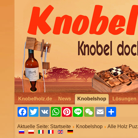
Knobelholz.de
News
Knobelshop
Lösungen 
Facebook
Twitter
VK
WhatsApp
Pinterest
Line
WeChat
Email
Share
Aktuelle Seite:
Startseite
Knobelshop
Alle Holz Puz