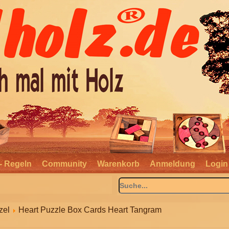
- Regeln
Community
Warenkorb
Anmeldung
Login
zel
Heart Puzzle Box Cards Heart Tangram