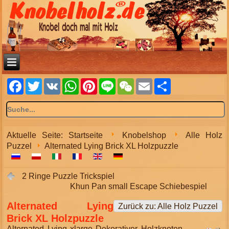
Facebook
Twitter
VK
WhatsApp
Pinterest
Line
WeChat
Email
Share
Aktuelle Seite:
Startseite
Knobelshop
Alle Holz
Puzzel
Alternated Lying Brick XL Holzpuzzle
2 Ringe Puzzle Trickspiel
Khun Pan small Escape Schiebespiel
Alternated Lying
Zurück zu: Alle Holz Puzzel
Brick XL Holzpuzzle
Alternated Lying xlarge Dekorativer Holzknoten